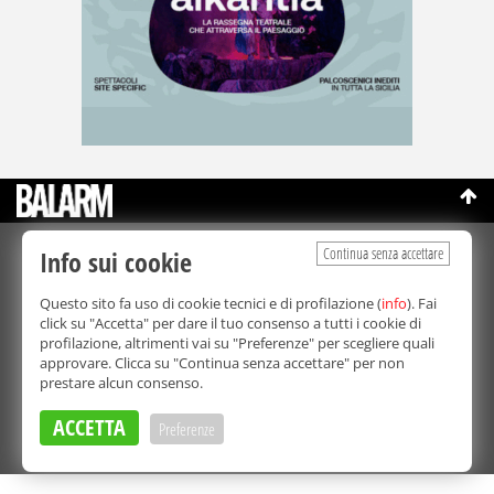
Continua senza accettare
Info sui cookie
©Copyright 2003-2026
Bmedia Srl
- P.IVA 07064240828
La riproduzione totale o parziale di tutti i contenuti, in qualunque
Questo sito fa uso di cookie tecnici e di profilazione (
info
). Fai
forma, su qualsiasi supporto è proibita.
click su "Accetta" per dare il tuo consenso a tutti i cookie di
Balarm.it è una testata giornalistica registrata. Autorizzazione del
profilazione, altrimenti vai su "Preferenze" per scegliere quali
Tribunale di Palermo n° 32 del 21/10/2003
approvare. Clicca su "Continua senza accettare" per non
Direttore responsabile:
Fabio Ricotta
prestare alcun consenso.
Privacy e Cookie Policy
ACCETTA
Preferenze