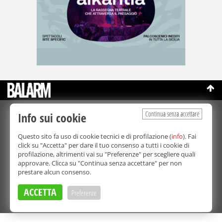
Continua senza accettare
Info sui cookie
©Copyright 2003-2026
Bmedia Srl
- P.IVA 07064240828
La riproduzione totale o parziale di tutti i contenuti, in qualunque
Questo sito fa uso di cookie tecnici e di profilazione (
info
). Fai
forma, su qualsiasi supporto è proibita.
click su "Accetta" per dare il tuo consenso a tutti i cookie di
Balarm.it è una testata giornalistica registrata. Autorizzazione del
profilazione, altrimenti vai su "Preferenze" per scegliere quali
Tribunale di Palermo n° 32 del 21/10/2003
approvare. Clicca su "Continua senza accettare" per non
Direttore responsabile:
Fabio Ricotta
prestare alcun consenso.
Privacy e Cookie Policy
ACCETTA
Preferenze