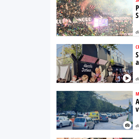
S
P
S
d
C
S
a
d
M
A
v
d