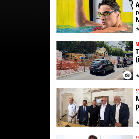
A
r
N
d
M
T
(
d
S
M
p
d
S