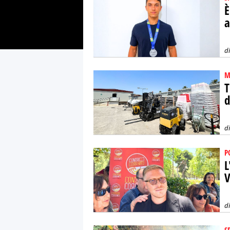
È
a
d
M
T
d
d
P
L
V
d