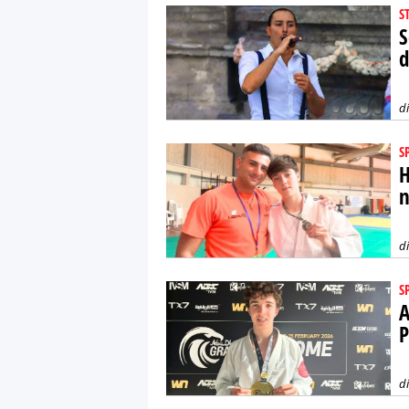
S
S
d
d
S
H
n
d
S
A
P
d