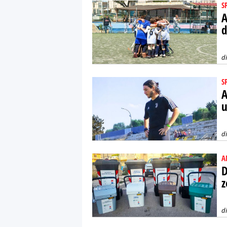
S
A
d
d
S
A
u
d
A
D
z
d