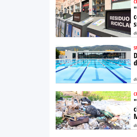
C
"
c
s
d
S
D
d
d
C
"
c
M
d