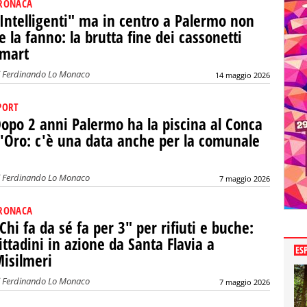
RONACA
Intelligenti" ma in centro a Palermo non
e la fanno: la brutta fine dei cassonetti
mart
i
Ferdinando Lo Monaco
14 maggio 2026
PORT
opo 2 anni Palermo ha la piscina al Conca
'Oro: c'è una data anche per la comunale
i
Ferdinando Lo Monaco
7 maggio 2026
RONACA
Chi fa da sé fa per 3" per rifiuti e buche:
ittadini in azione da Santa Flavia a
ES
isilmeri
i
Ferdinando Lo Monaco
7 maggio 2026