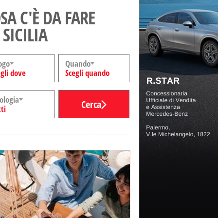
SA C'È DA FARE
 SICILIA
ogo
Quando
gli dove
Scegli quando
ologia
Cerca
ti