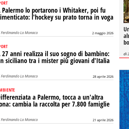
PORT
 Palermo lo portarono i Whitaker, poi fu
imenticato: l'hockey su prato torna in voga
Un
i
Ferdinando Lo Monaco
2 maggio 2026
al
bo
PORT
 27 anni realizza il suo sogno di bambino:
di
n siciliano tra i mister più giovani d'Italia
i
Ferdinando Lo Monaco
28 aprile 2026
MBIENTE
ifferenziata a Palermo, tocca a un'altra
ona: cambia la raccolta per 7.800 famiglie
i
Ferdinando Lo Monaco
21 aprile 2026