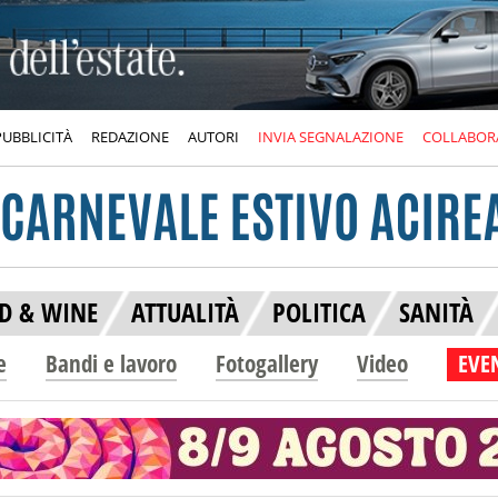
PUBBLICITÀ
REDAZIONE
AUTORI
INVIA SEGNALAZIONE
COLLABOR
D & WINE
ATTUALITÀ
POLITICA
SANITÀ
e
Bandi e lavoro
Fotogallery
Video
EVEN