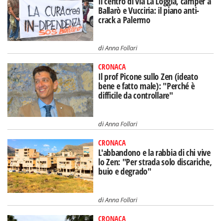
Il centro di via La Loggia, camper a
Ballarò e Vucciria: il piano anti-
crack a Palermo
di
Anna Follari
CRONACA
Il prof Picone sullo Zen (ideato
bene e fatto male): "Perché è
difficile da controllare"
di
Anna Follari
CRONACA
L'abbandono e la rabbia di chi vive
lo Zen: "Per strada solo discariche,
buio e degrado"
di
Anna Follari
CRONACA