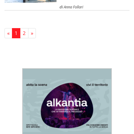
di
Anna Follari
«
1
2
»