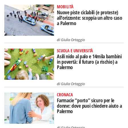
MOBILITÀ
Nuove piste ciclabili (e proteste)
all'orizzonte: scoppia un altro caso
a Palermo
di
Giulia Ortaggio
SCUOLA E UNIVERSITÀ
Asili nido al palo e 14mila bambini
in povertà: il futuro (a rischio) a
Palermo
di
Giulia Ortaggio
CRONACA
Farmacie “porto” sicuro per le
donne: dove puoi chiedere aiuto a
Palermo
di
Giulia Ortaggio