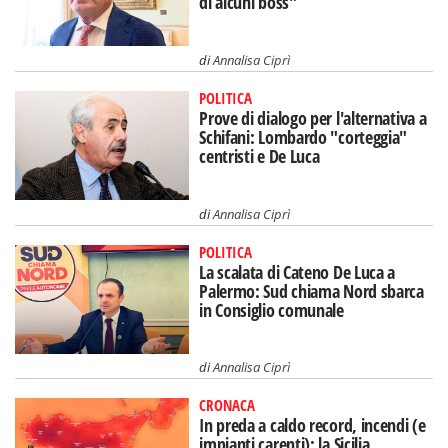
di alcuni boss"
di
Annalisa Ciprì
POLITICA
Prove di dialogo per l'alternativa a
Schifani: Lombardo "corteggia"
centristi e De Luca
di
Annalisa Ciprì
POLITICA
La scalata di Cateno De Luca a
Palermo: Sud chiama Nord sbarca
in Consiglio comunale
di
Annalisa Ciprì
CRONACA
In preda a caldo record, incendi (e
impianti carenti): la Sicilia