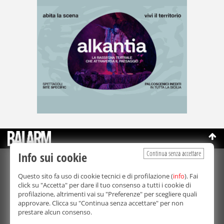
Continua senza accettare
Info sui cookie
©Copyright 2003-2026
Bmedia Srl
- P.IVA 07064240828
Questo sito fa uso di cookie tecnici e di profilazione (
info
). Fai
La riproduzione totale o parziale di tutti i contenuti, in qualunque
click su "Accetta" per dare il tuo consenso a tutti i cookie di
forma, su qualsiasi supporto è proibita.
profilazione, altrimenti vai su "Preferenze" per scegliere quali
Balarm.it è una testata giornalistica registrata. Autorizzazione del
approvare. Clicca su "Continua senza accettare" per non
Tribunale di Palermo n° 32 del 21/10/2003
prestare alcun consenso.
Direttore responsabile:
Fabio Ricotta
Privacy e Cookie Policy