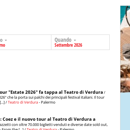
Quando
go
rmo
Settembre 2026
our "Estate 2026" fa tappa al Teatro di Verdura
/
he la porta sui palchi dei principali festival italiani. Il tour
..] /
Teatro di Verdura
- Palermo
 Coez e il nuovo tour al Teatro di Verdura a
zzetti con oltre 70.000 biglietti venduti e diverse date sold out,
From the [...] /
Teatro di Verdura
- Palermo