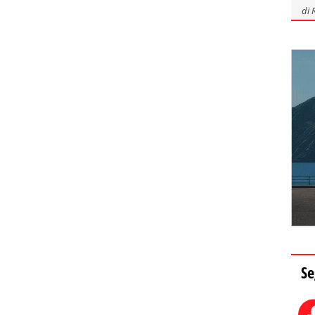
di
Se