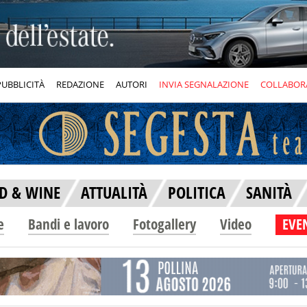
PUBBLICITÀ
REDAZIONE
AUTORI
INVIA SEGNALAZIONE
COLLABOR
D & WINE
ATTUALITÀ
POLITICA
SANITÀ
e
Bandi e lavoro
Fotogallery
Video
EVEN