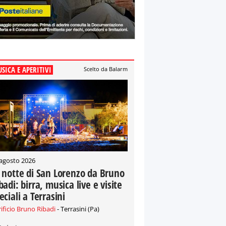
SICA E APERITIVI
Scelto da Balarm
 agosto 2026
 notte di San Lorenzo da Bruno
badi: birra, musica live e visite
eciali a Terrasini
rificio Bruno Ribadi
- Terrasini (Pa)