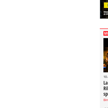
MU
10
La
Ri
sp
Bir