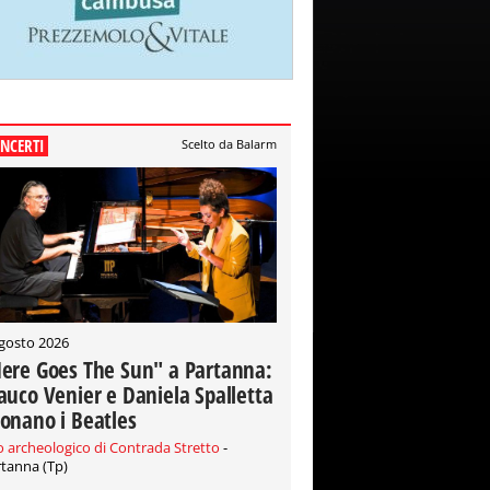
NCERTI
Scelto da Balarm
gosto 2026
ere Goes The Sun" a Partanna:
auco Venier e Daniela Spalletta
onano i Beatles
o archeologico di Contrada Stretto
-
tanna (Tp)