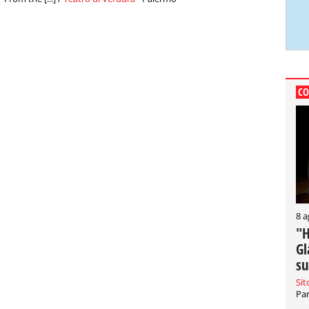
CO
8 a
"H
Gl
su
Sit
Par