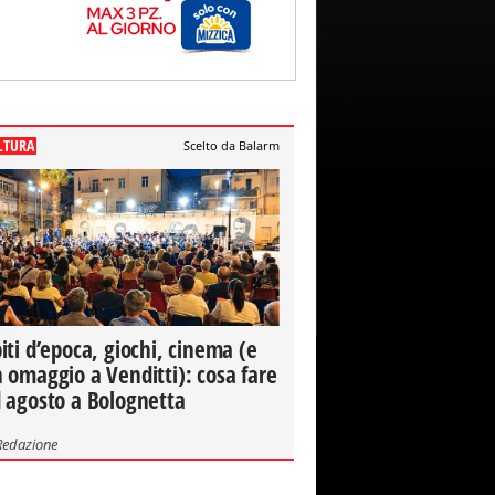
LTURA
Scelto da Balarm
iti d’epoca, giochi, cinema (e
 omaggio a Venditti): cosa fare
 agosto a Bolognetta
Redazione