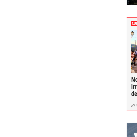
CU
No
ir
de
di