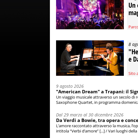
Un 
mag
Parco
8 ag
"He
e D
Sito 
9 agosto 2026
"American Dream" a Trapani: il S
Un viaggio musicale attraverso un secolo di 
Saxophone Quartet, in programma domenica 9 
Dal 29 marzo al 30 dicembre 2026
Da Verdi a Bowie, tra opera e conce
L’amore raccontato attraverso la musica, l’oper
intitola “Verbi d’amore” [...] / Vari luoghi della