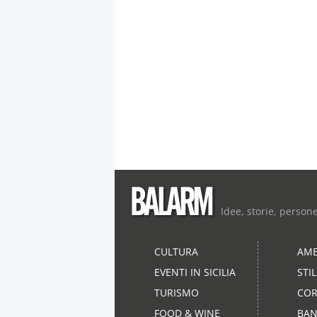
Idee, storie, person
CULTURA
AMB
EVENTI IN SICILIA
STI
TURISMO
COR
FOOD & WINE
BAN