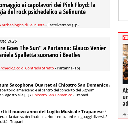
omaggio ai capolavori dei Pink Floyd: la
ia del rock psichedelico a Selinunte
 Archeologico di Selinunte
- Castelvetrano (Tp)
CU
osto 2026
re Goes The Sun" a Partanna: Glauco Venier
aniela Spalletta suonano i Beatles
archeologico di Contrada Stretto
- Partanna (Tp)
ignum Saxophone Quartet al Chiostro San Domenico
/
Ab
repertorio americano è al centro del concerto del Signum
agosto alle [...] /
Chiostro San Domenico
- Trapani
un
ad
rti: il nuovo anno del Luglio Musicale Trapanese
/
di
a e la danza, declinato in azioni, emozioni e linguaggi diversi. Si
 città - Trapani