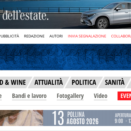
PUBBLICITÀ
REDAZIONE
AUTORI
INVIA SEGNALAZIONE
COLLABOR
D & WINE
ATTUALITÀ
POLITICA
SANITÀ
e
Bandi e lavoro
Fotogallery
Video
EVEN