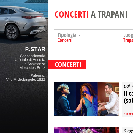
CONCERTI
A TRAPANI
Tipologia
Luo
Concerti
Trapa
CONCERTI
Dal 
Il c
(so
Caste
9 ag