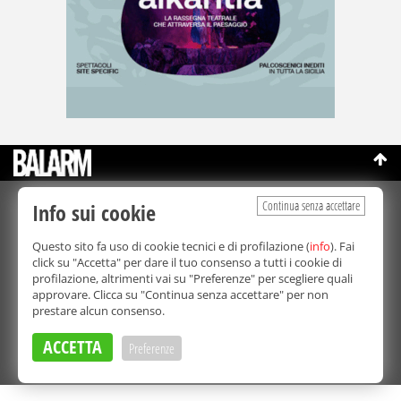
Continua senza accettare
Info sui cookie
©Copyright 2003-2026
Bmedia Srl
- P.IVA 07064240828
La riproduzione totale o parziale di tutti i contenuti, in qualunque
Questo sito fa uso di cookie tecnici e di profilazione (
info
). Fai
forma, su qualsiasi supporto è proibita.
click su "Accetta" per dare il tuo consenso a tutti i cookie di
Balarm.it è una testata giornalistica registrata. Autorizzazione del
profilazione, altrimenti vai su "Preferenze" per scegliere quali
Tribunale di Palermo n° 32 del 21/10/2003
approvare. Clicca su "Continua senza accettare" per non
Direttore responsabile:
Fabio Ricotta
prestare alcun consenso.
Privacy e Cookie Policy
ACCETTA
Preferenze