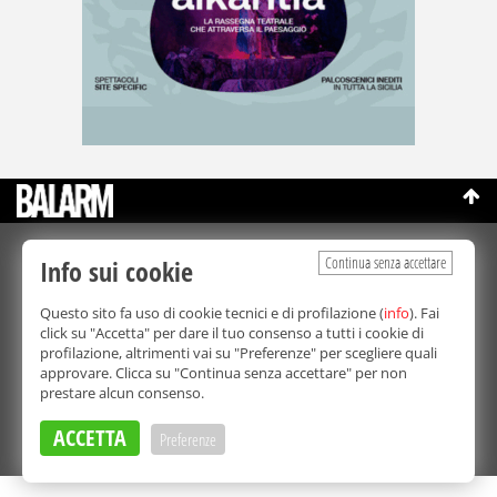
©Copyright 2003-2026
Continua senza accettare
Info sui cookie
Bmedia Srl
- P.IVA 07064240828
La riproduzione totale o parziale di tutti i contenuti, in qualunque
forma, su qualsiasi supporto è proibita.
Questo sito fa uso di cookie tecnici e di profilazione (
info
). Fai
Balarm.it è una testata giornalistica registrata. Autorizzazione del
click su "Accetta" per dare il tuo consenso a tutti i cookie di
Tribunale di Palermo n° 32 del 21/10/2003
profilazione, altrimenti vai su "Preferenze" per scegliere quali
Direttore responsabile:
Fabio Ricotta
approvare. Clicca su "Continua senza accettare" per non
Privacy e Cookie Policy
prestare alcun consenso.
ACCETTA
Preferenze