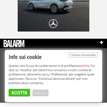
Continua senza accettare
Info sui cookie
©Copyright 2003-2026
Bmedia Srl
- P.IVA 07064240828
La riproduzione totale o parziale di tutti i contenuti, in qualunque
Questo sito fa uso di cookie tecnici e di profilazione (
info
). Fai
forma, su qualsiasi supporto è proibita.
click su "Accetta" per dare il tuo consenso a tutti i cookie di
Balarm.it è una testata giornalistica registrata. Autorizzazione del
profilazione, altrimenti vai su "Preferenze" per scegliere quali
Tribunale di Palermo n° 32 del 21/10/2003
approvare. Clicca su "Continua senza accettare" per non
Direttore responsabile:
Fabio Ricotta
prestare alcun consenso.
Privacy e Cookie Policy
ACCETTA
Preferenze