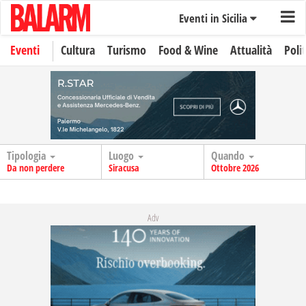
Eventi in Sicilia
Eventi
Cultura
Turismo
Food & Wine
Attualità
Polit
Tipologia
Luogo
Quando
Da non perdere
Siracusa
Ottobre 2026
Adv