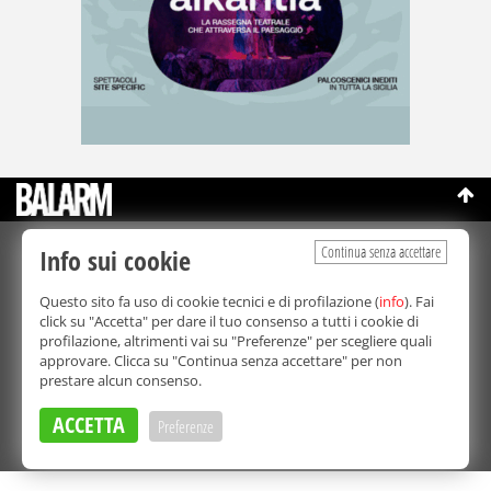
Continua senza accettare
Info sui cookie
©Copyright 2003-2026
Bmedia Srl
- P.IVA 07064240828
La riproduzione totale o parziale di tutti i contenuti, in qualunque
Questo sito fa uso di cookie tecnici e di profilazione (
info
). Fai
forma, su qualsiasi supporto è proibita.
click su "Accetta" per dare il tuo consenso a tutti i cookie di
Balarm.it è una testata giornalistica registrata. Autorizzazione del
profilazione, altrimenti vai su "Preferenze" per scegliere quali
Tribunale di Palermo n° 32 del 21/10/2003
approvare. Clicca su "Continua senza accettare" per non
Direttore responsabile:
Fabio Ricotta
prestare alcun consenso.
Privacy e Cookie Policy
ACCETTA
Preferenze