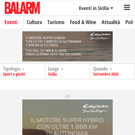
Eventi in Sicilia
Eventi
Cultura
Turismo
Food & Wine
Attualità
Polit
Tipologia
Luogo
Quando
Sport e giochi
Sicilia
Settembre 2026
Adv