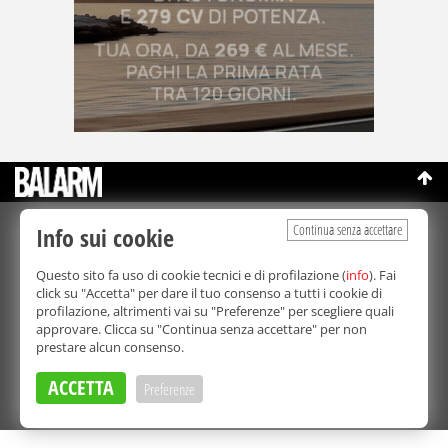
Continua senza accettare
Info sui cookie
©Copyright 2003-2026
Bmedia Srl
- P.IVA 07064240828
La riproduzione totale o parziale di tutti i contenuti, in qualunque
Questo sito fa uso di cookie tecnici e di profilazione (
info
). Fai
forma, su qualsiasi supporto è proibita.
click su "Accetta" per dare il tuo consenso a tutti i cookie di
Balarm.it è una testata giornalistica registrata. Autorizzazione del
profilazione, altrimenti vai su "Preferenze" per scegliere quali
Tribunale di Palermo n° 32 del 21/10/2003
approvare. Clicca su "Continua senza accettare" per non
Direttore responsabile:
Fabio Ricotta
prestare alcun consenso.
Privacy e Cookie Policy
ACCETTA
Preferenze