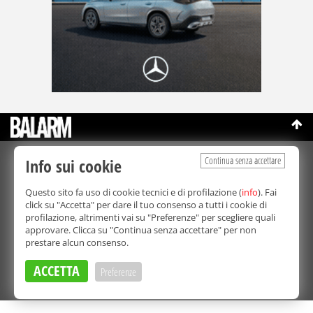
Continua senza accettare
Info sui cookie
©Copyright 2003-2026
Bmedia Srl
- P.IVA 07064240828
La riproduzione totale o parziale di tutti i contenuti, in qualunque
Questo sito fa uso di cookie tecnici e di profilazione (
info
). Fai
forma, su qualsiasi supporto è proibita.
click su "Accetta" per dare il tuo consenso a tutti i cookie di
Balarm.it è una testata giornalistica registrata. Autorizzazione del
profilazione, altrimenti vai su "Preferenze" per scegliere quali
Tribunale di Palermo n° 32 del 21/10/2003
approvare. Clicca su "Continua senza accettare" per non
Direttore responsabile:
Fabio Ricotta
prestare alcun consenso.
Privacy e Cookie Policy
ACCETTA
Preferenze