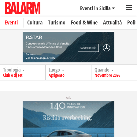
Eventi in Sicilia
Eventi
Cultura
Turismo
Food & Wine
Attualità
Polit
Tipologia
Luogo
Quando
Club e dj set
Agrigento
Novembre 2026
Adv