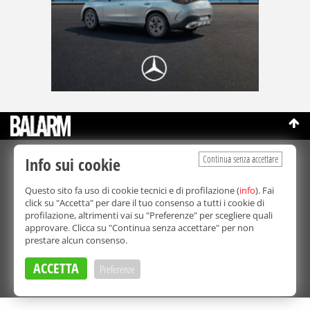
Continua senza accettare
Info sui cookie
©Copyright 2003-2026
Bmedia Srl
- P.IVA 07064240828
La riproduzione totale o parziale di tutti i contenuti, in qualunque
Questo sito fa uso di cookie tecnici e di profilazione (
info
). Fai
forma, su qualsiasi supporto è proibita.
click su "Accetta" per dare il tuo consenso a tutti i cookie di
Balarm.it è una testata giornalistica registrata. Autorizzazione del
profilazione, altrimenti vai su "Preferenze" per scegliere quali
Tribunale di Palermo n° 32 del 21/10/2003
approvare. Clicca su "Continua senza accettare" per non
Direttore responsabile:
Fabio Ricotta
prestare alcun consenso.
Privacy e Cookie Policy
ACCETTA
Preferenze