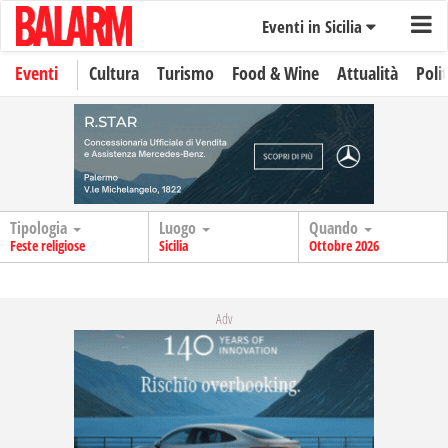
Eventi in Sicilia
Eventi
Cultura
Turismo
Food & Wine
Attualità
Polit
Tipologia
Luogo
Quando
Feste religiose
Sicilia
Ottobre 2026
Adv