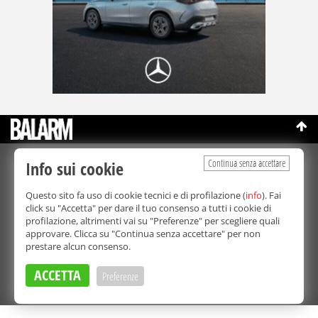
Continua senza accettare
Info sui cookie
©Copyright 2003-2026
Bmedia Srl
- P.IVA 07064240828
La riproduzione totale o parziale di tutti i contenuti, in qualunque
Questo sito fa uso di cookie tecnici e di profilazione (
info
). Fai
forma, su qualsiasi supporto è proibita.
click su "Accetta" per dare il tuo consenso a tutti i cookie di
Balarm.it è una testata giornalistica registrata. Autorizzazione del
profilazione, altrimenti vai su "Preferenze" per scegliere quali
Tribunale di Palermo n° 32 del 21/10/2003
approvare. Clicca su "Continua senza accettare" per non
Direttore responsabile:
Fabio Ricotta
prestare alcun consenso.
Privacy e Cookie Policy
ACCETTA
Preferenze