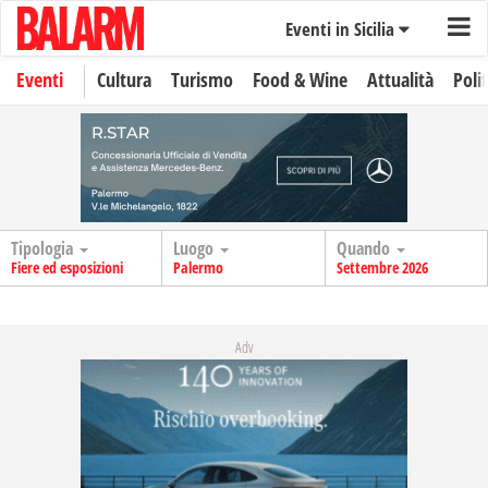
Eventi in Sicilia
Eventi
Cultura
Turismo
Food & Wine
Attualità
Polit
Tipologia
Luogo
Quando
Fiere ed esposizioni
Palermo
Settembre 2026
Adv