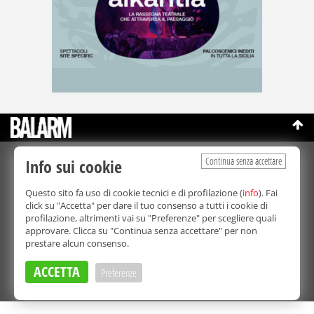
Continua senza accettare
Info sui cookie
©Copyright 2003-2026
Bmedia Srl
- P.IVA 07064240828
La riproduzione totale o parziale di tutti i contenuti, in qualunque
Questo sito fa uso di cookie tecnici e di profilazione (
info
). Fai
forma, su qualsiasi supporto è proibita.
click su "Accetta" per dare il tuo consenso a tutti i cookie di
Balarm.it è una testata giornalistica registrata. Autorizzazione del
profilazione, altrimenti vai su "Preferenze" per scegliere quali
Tribunale di Palermo n° 32 del 21/10/2003
approvare. Clicca su "Continua senza accettare" per non
Direttore responsabile:
Fabio Ricotta
prestare alcun consenso.
Privacy e Cookie Policy
ACCETTA
Preferenze