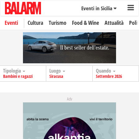
Eventi in Sicilia
Eventi
Cultura
Turismo
Food & Wine
Attualità
Polit
Tipologia
Luogo
Quando
Bambini e ragazzi
Siracusa
Settembre 2026
Adv