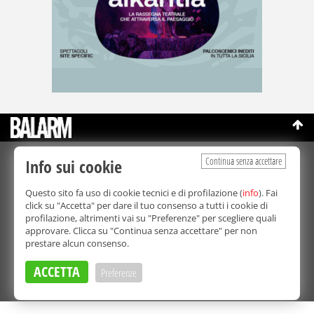
Continua senza accettare
Info sui cookie
©Copyright 2003-2026
Bmedia Srl
- P.IVA 07064240828
La riproduzione totale o parziale di tutti i contenuti, in qualunque
Questo sito fa uso di cookie tecnici e di profilazione (
info
). Fai
forma, su qualsiasi supporto è proibita.
click su "Accetta" per dare il tuo consenso a tutti i cookie di
Balarm.it è una testata giornalistica registrata. Autorizzazione del
profilazione, altrimenti vai su "Preferenze" per scegliere quali
Tribunale di Palermo n° 32 del 21/10/2003
approvare. Clicca su "Continua senza accettare" per non
Direttore responsabile:
Fabio Ricotta
prestare alcun consenso.
Privacy e Cookie Policy
ACCETTA
Preferenze