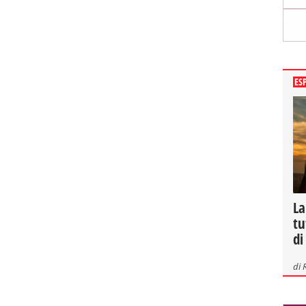
ES
La
tu
di
di