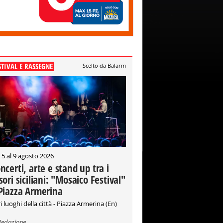
STIVAL E RASSEGNE
Scelto da Balarm
 5 al 9 agosto 2026
ncerti, arte e stand up tra i
sori siciliani: "Mosaico Festival"
Piazza Armerina
i luoghi della città - Piazza Armerina (En)
Redazione