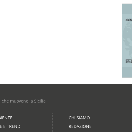
e che muovono la Sicilia
IENTE
CHI SIAMO
LE E TREND
REDAZIONE