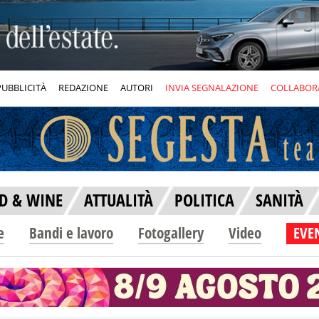
PUBBLICITÀ
REDAZIONE
AUTORI
INVIA SEGNALAZIONE
COLLABOR
D & WINE
ATTUALITÀ
POLITICA
SANITÀ
e
Bandi e lavoro
Fotogallery
Video
EVEN