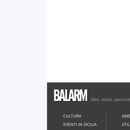
Idee, storie, person
CULTURA
AMB
EVENTI IN SICILIA
STI