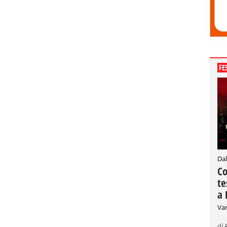
FE
Dal
Co
te
a 
Var
di