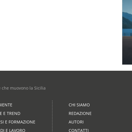
e che muovono la Sicilia
IENTE
CHI SIAMO
LE E TREND
REDAZIONE
SI E FORMAZIONE
AUTORI
DI E LAVORO
CONTATTI