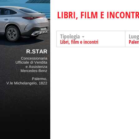
LIBRI, FILM E INCONTR
Tipologia
Luo
Libri, film e incontri
Pale