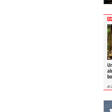
ES
Un
al
bo
di