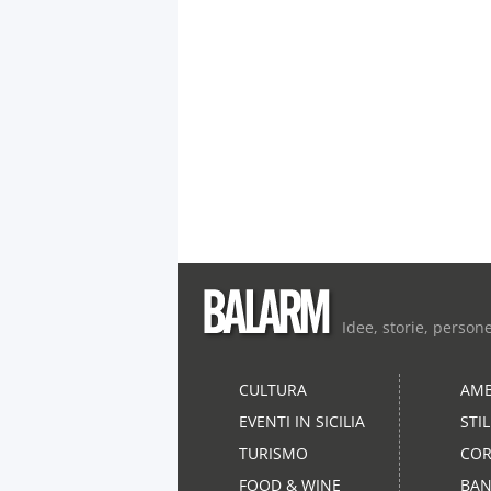
Idee, storie, person
CULTURA
AMB
EVENTI IN SICILIA
STI
TURISMO
COR
FOOD & WINE
BAN