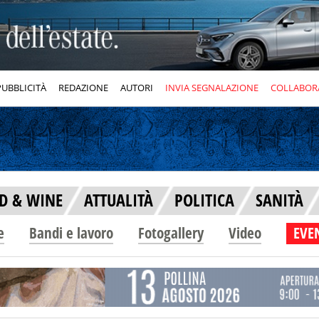
PUBBLICITÀ
REDAZIONE
AUTORI
INVIA SEGNALAZIONE
COLLABOR
D & WINE
ATTUALITÀ
POLITICA
SANITÀ
e
Bandi e lavoro
Fotogallery
Video
EVEN