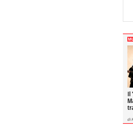
MU
Il
Ma
tr
di