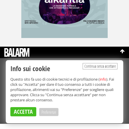
Continua senza accettare
Info sui cookie
©Copyright 2003-2026
Bmedia Srl
- P.IVA 07064240828
La riproduzione totale o parziale di tutti i contenuti, in qualunque
Questo sito fa uso di cookie tecnici e di profilazione (
info
). Fai
forma, su qualsiasi supporto è proibita.
click su "Accetta" per dare il tuo consenso a tutti i cookie di
Balarm.it è una testata giornalistica registrata. Autorizzazione del
profilazione, altrimenti vai su "Preferenze" per scegliere quali
Tribunale di Palermo n° 32 del 21/10/2003
approvare. Clicca su "Continua senza accettare" per non
Direttore responsabile:
Fabio Ricotta
prestare alcun consenso.
Privacy e Cookie Policy
ACCETTA
Preferenze