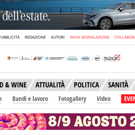
PUBBLICITÀ
REDAZIONE
AUTORI
INVIA SEGNALAZIONE
COLLABOR
D & WINE
ATTUALITÀ
POLITICA
SANITÀ
e
Bandi e lavoro
Fotogallery
Video
EVEN