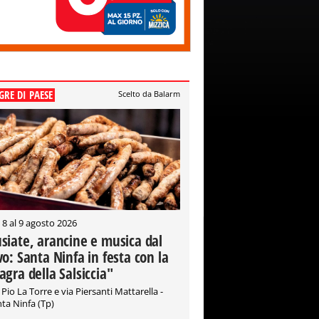
GRE DI PAESE
Scelto da Balarm
 8 al 9 agosto 2026
siate, arancine e musica dal
vo: Santa Ninfa in festa con la
agra della Salsiccia"
 Pio La Torre e via Piersanti Mattarella -
ta Ninfa (Tp)