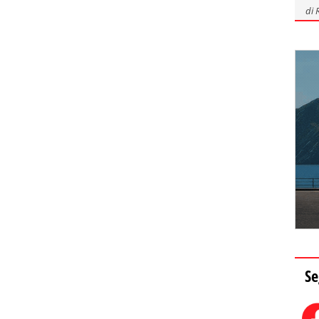
di
Se