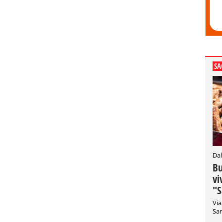
SA
Dal
Bu
vi
"S
Via
San