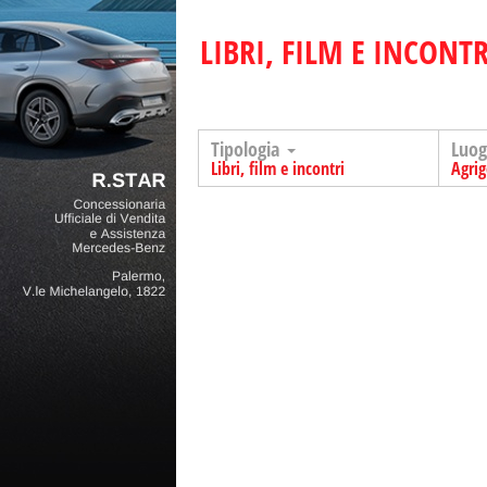
LIBRI, FILM E INCONTR
Tipologia
Luo
Libri, film e incontri
Agri