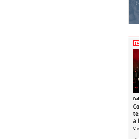
FE
Dal
Co
te
a 
Var