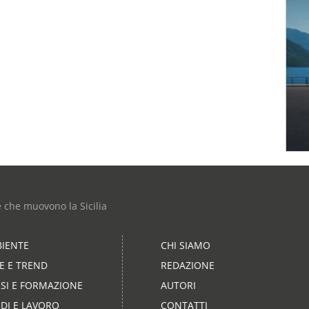
e che muovono la Sicilia
IENTE
CHI SIAMO
LE E TREND
REDAZIONE
SI E FORMAZIONE
AUTORI
DI E LAVORO
CONTATTI