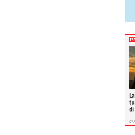
ES
La
tu
di
di