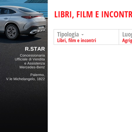
LIBRI, FILM E INCONTR
Tipologia
Luo
Libri, film e incontri
Agri