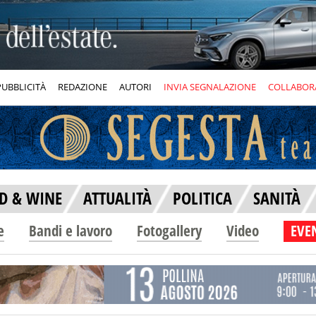
PUBBLICITÀ
REDAZIONE
AUTORI
INVIA SEGNALAZIONE
COLLABOR
D & WINE
ATTUALITÀ
POLITICA
SANITÀ
e
Bandi e lavoro
Fotogallery
Video
EVEN