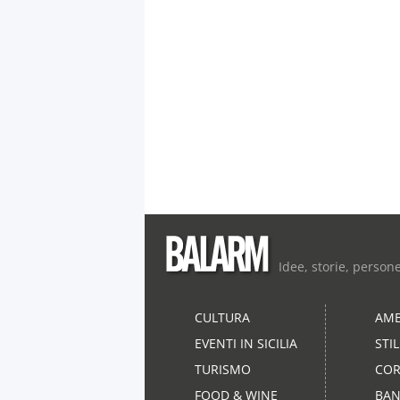
Idee, storie, person
CULTURA
AMB
EVENTI IN SICILIA
STI
TURISMO
COR
FOOD & WINE
BAN