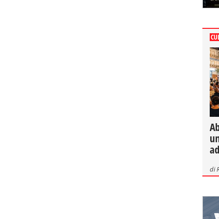
CU
Ab
un
ad
di