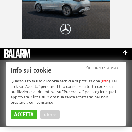
Continua senza accettare
Info sui cookie
©Copyright 2003-2026
Bmedia Srl
- P.IVA 07064240828
La riproduzione totale o parziale di tutti i contenuti, in qualunque
Questo sito fa uso di cookie tecnici e di profilazione (
info
). Fai
forma, su qualsiasi supporto è proibita.
click su "Accetta" per dare il tuo consenso a tutti i cookie di
Balarm.it è una testata giornalistica registrata. Autorizzazione del
profilazione, altrimenti vai su "Preferenze" per scegliere quali
Tribunale di Palermo n° 32 del 21/10/2003
approvare. Clicca su "Continua senza accettare" per non
Direttore responsabile:
Fabio Ricotta
prestare alcun consenso.
Privacy e Cookie Policy
ACCETTA
Preferenze