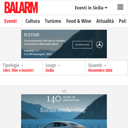
Eventi in Sicilia
Eventi
Cultura
Turismo
Food & Wine
Attualità
Polit
Tipologia
Luogo
Quando
Libri, film e incontri
Sicilia
Novembre 2026
Adv