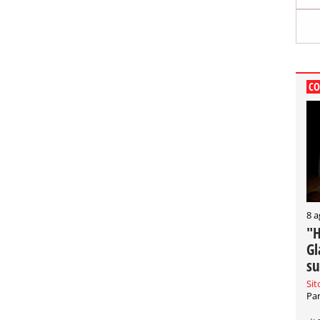
CO
8 a
"H
Gl
su
Sit
Par