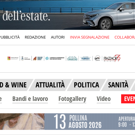
PUBBLICITÀ
REDAZIONE
AUTORI
INVIA SEGNALAZIONE
COLLABOR
D & WINE
ATTUALITÀ
POLITICA
SANITÀ
e
Bandi e lavoro
Fotogallery
Video
EVEN