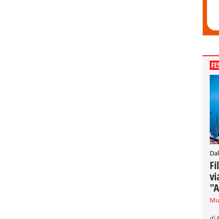
FE
Dal
Fi
vi
"A
Mu
di