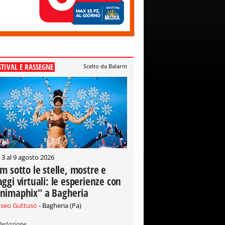
STIVAL E RASSEGNE
Scelto da Balarm
 3 al 9 agosto 2026
lm sotto le stelle, mostre e
aggi virtuali: le esperienze con
nimaphix" a Bagheria
seo Guttuso
- Bagheria (Pa)
Redazione