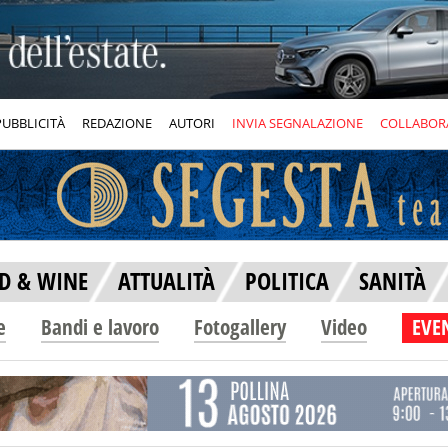
PUBBLICITÀ
REDAZIONE
AUTORI
INVIA SEGNALAZIONE
COLLABOR
D & WINE
ATTUALITÀ
POLITICA
SANITÀ
e
Bandi e lavoro
Fotogallery
Video
EVEN