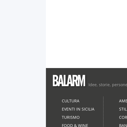
Idee, storie, person
CULTURA
AMB
EVENTI IN SICILIA
STI
TURISMO
COR
FOOD & WINE
BAN