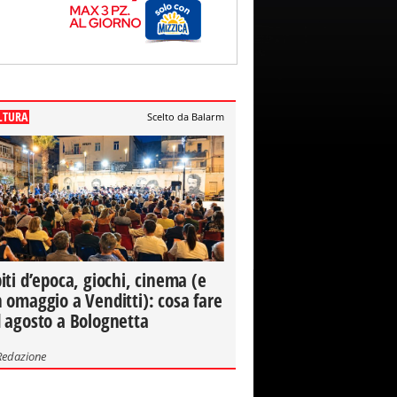
LTURA
Scelto da Balarm
iti d’epoca, giochi, cinema (e
 omaggio a Venditti): cosa fare
 agosto a Bolognetta
Redazione