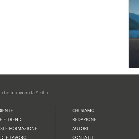
e che muovono la Sicilia
IENTE
CHI SIAMO
LE E TREND
REDAZIONE
SI E FORMAZIONE
AUTORI
DI E LAVORO
CONTATTI