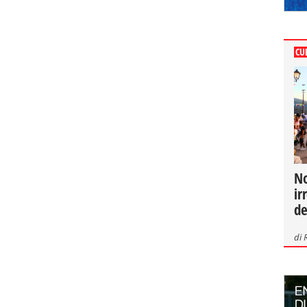
CU
No
ir
de
di