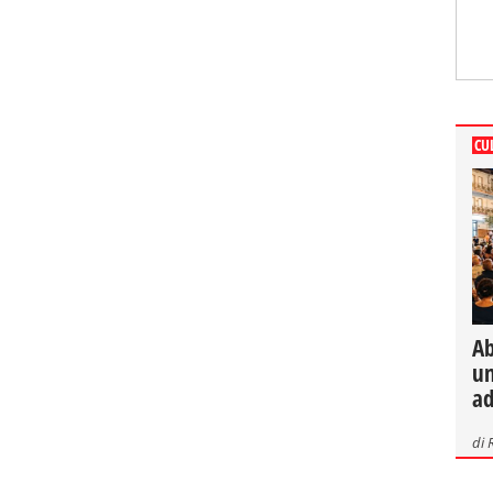
CU
Ab
un
ad
di