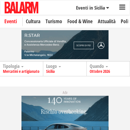
Eventi in Sicilia
Eventi
Cultura
Turismo
Food & Wine
Attualità
Polit
Tipologia
Luogo
Quando
Mercatini e artigianato
Sicilia
Ottobre 2026
Adv