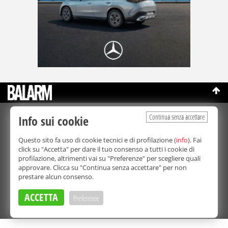
Continua senza accettare
Info sui cookie
©Copyright 2003-2026
Bmedia Srl
- P.IVA 07064240828
La riproduzione totale o parziale di tutti i contenuti, in qualunque
Questo sito fa uso di cookie tecnici e di profilazione (
info
). Fai
forma, su qualsiasi supporto è proibita.
click su "Accetta" per dare il tuo consenso a tutti i cookie di
Balarm.it è una testata giornalistica registrata. Autorizzazione del
profilazione, altrimenti vai su "Preferenze" per scegliere quali
Tribunale di Palermo n° 32 del 21/10/2003
approvare. Clicca su "Continua senza accettare" per non
Direttore responsabile:
Fabio Ricotta
prestare alcun consenso.
Privacy e Cookie Policy
ACCETTA
Preferenze