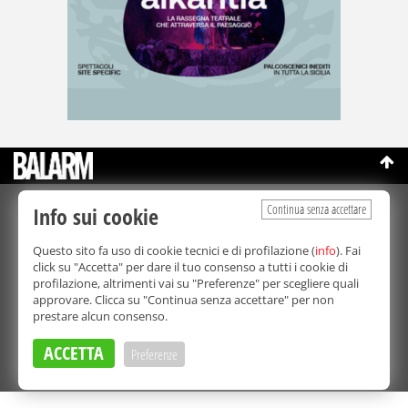
Continua senza accettare
Info sui cookie
©Copyright 2003-2026
Bmedia Srl
- P.IVA 07064240828
La riproduzione totale o parziale di tutti i contenuti, in qualunque
Questo sito fa uso di cookie tecnici e di profilazione (
info
). Fai
forma, su qualsiasi supporto è proibita.
click su "Accetta" per dare il tuo consenso a tutti i cookie di
Balarm.it è una testata giornalistica registrata. Autorizzazione del
profilazione, altrimenti vai su "Preferenze" per scegliere quali
Tribunale di Palermo n° 32 del 21/10/2003
approvare. Clicca su "Continua senza accettare" per non
Direttore responsabile:
Fabio Ricotta
prestare alcun consenso.
Privacy e Cookie Policy
ACCETTA
Preferenze