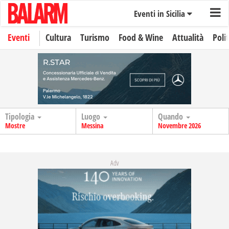
Eventi in Sicilia
Eventi
Cultura
Turismo
Food & Wine
Attualità
Polit
Tipologia
Luogo
Quando
Mostre
Messina
Novembre 2026
Adv