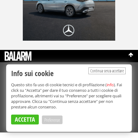
Continua senza accettare
Info sui cookie
©Copyright 2003-2026
Bmedia Srl
- P.IVA 07064240828
La riproduzione totale o parziale di tutti i contenuti, in qualunque
Questo sito fa uso di cookie tecnici e di profilazione (
info
). Fai
forma, su qualsiasi supporto è proibita.
click su "Accetta" per dare il tuo consenso a tutti i cookie di
Balarm.it è una testata giornalistica registrata. Autorizzazione del
profilazione, altrimenti vai su "Preferenze" per scegliere quali
Tribunale di Palermo n° 32 del 21/10/2003
approvare. Clicca su "Continua senza accettare" per non
Direttore responsabile:
Fabio Ricotta
prestare alcun consenso.
Privacy e Cookie Policy
ACCETTA
Preferenze