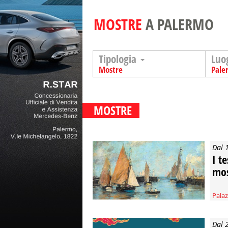
MOSTRE
A PALERMO
Tipologia
Luo
Mostre
Pale
MOSTRE
Dal 
I t
mos
Palaz
Dal 