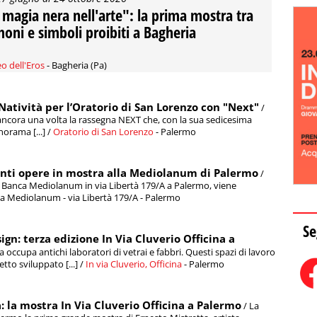
 magia nera nell'arte": la prima mostra tra
oni e simboli proibiti a Bagheria
o dell'Eros
- Bagheria (Pa)
 Natività per l’Oratorio di San Lorenzo con "Next"
/
ancora una volta la rassegna NEXT che, con la sua sedicesima
orama [...] /
Oratorio di San Lorenzo
- Palermo
 venti opere in mostra alla Mediolanum di Palermo
/
di Banca Mediolanum in via Libertà 179/A a Palermo, viene
nca Mediolanum - via Libertà 179/A - Palermo
Se
sign: terza edizione In Via Cluverio Officina a
na occupa antichi laboratori di vetrai e fabbri. Questi spazi di lavoro
tto sviluppato [...] /
In via Cluverio, Officina
- Palermo
: la mostra In Via Cluverio Officina a Palermo
/ La