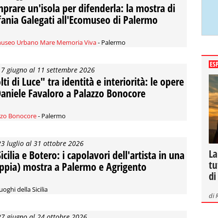
prare un'isola per difenderla: la mostra di
fania Galegati all'Ecomuseo di Palermo
useo Urbano Mare Memoria Viva
- Palermo
ES
17 giugno al 11 settembre 2026
lti di Luce" tra identità e interiorità: le opere
Daniele Favaloro a Palazzo Bonocore
zzo Bonocore
- Palermo
23 luglio al 31 ottobre 2026
La
icilia e Botero: i capolavori dell'artista in una
tu
ppia) mostra a Palermo e Agrigento
di
uoghi della Sicilia
di
27 giugno al 24 ottobre 2026