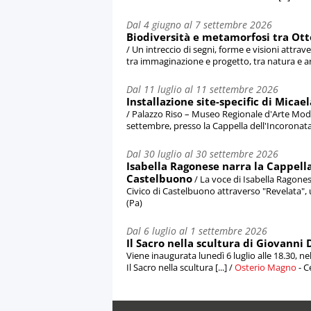
Dal 4 giugno al 7 settembre 2026
Biodiversità e metamorfosi tra Ott
/ Un intreccio di segni, forme e visioni attra
tra immaginazione e progetto, tra natura e artif
Dal 11 luglio al 11 settembre 2026
Installazione site-specific di Mica
/ Palazzo Riso – Museo Regionale d'Arte Mod
settembre, presso la Cappella dell'Incoronata, 
Dal 30 luglio al 30 settembre 2026
Isabella Ragonese narra la Cappella
Castelbuono
/ La voce di Isabella Ragones
Civico di Castelbuono attraverso "Revelata", un
(Pa)
Dal 6 luglio al 1 settembre 2026
Il Sacro nella scultura di Giovanni 
Viene inaugurata lunedì 6 luglio alle 18.30, ne
Il Sacro nella scultura [...] /
Osterio Magno
- C