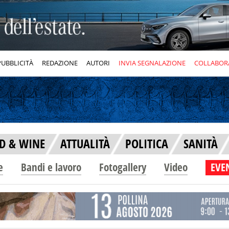
PUBBLICITÀ
REDAZIONE
AUTORI
INVIA SEGNALAZIONE
COLLABOR
D & WINE
ATTUALITÀ
POLITICA
SANITÀ
e
Bandi e lavoro
Fotogallery
Video
EVEN