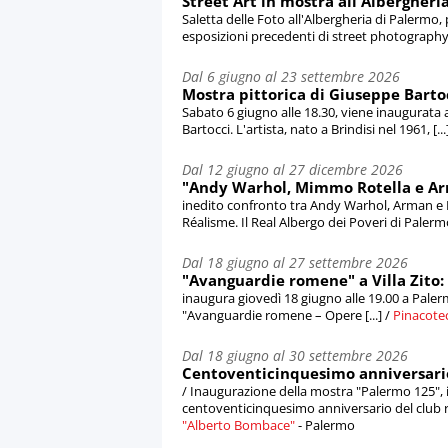
Street Art in mostra all'Albergheria
Saletta delle Foto all'Albergheria di Palermo
esposizioni precedenti di street photography [
Dal 6 giugno al 23 settembre 2026
Mostra pittorica di Giuseppe Bart
Sabato 6 giugno alle 18.30, viene inaugurata
Bartocci. L'artista, nato a Brindisi nel 1961, [...
Dal 12 giugno al 27 dicembre 2026
"Andy Warhol, Mimmo Rotella e Arm
inedito confronto tra Andy Warhol, Arman e
Réalisme. Il Real Albergo dei Poveri di Palermo 
Dal 18 giugno al 27 settembre 2026
"Avanguardie romene" a Villa Zito: 
inaugura giovedì 18 giugno alle 19.00 a Palermo
"Avanguardie romene – Opere [...] /
Pinacoteca
Dal 18 giugno al 30 settembre 2026
Centoventicinquesimo anniversario 
/ Inaugurazione della mostra "Palermo 125", i
centoventicinquesimo anniversario del club ro
"Alberto Bombace"
- Palermo