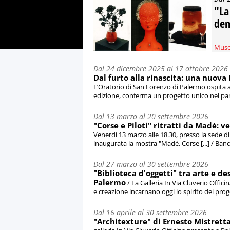
"La
dem
Muse
Dal 24 dicembre 2025 al 17 ottobre 2026
Dal furto alla rinascita: una nuova
L’Oratorio di San Lorenzo di Palermo ospita 
edizione, conferma un progetto unico nel pan
Dal 13 marzo al 20 settembre 2026
"Corse e Piloti" ritratti da Madè:
Venerdì 13 marzo alle 18.30, presso la sede 
inaugurata la mostra "Madè. Corse [...] / Ba
Dal 27 marzo al 30 settembre 2026
"Biblioteca d'oggetti" tra arte e de
Palermo
/ La Galleria In Via Cluverio Offici
e creazione incarnano oggi lo spirito del proge
Dal 16 aprile al 30 settembre 2026
"Architexture" di Ernesto Mistretta