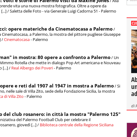
: volti e storie di Palermo visti da Maxine Jones
/ Alla
, prende vita una nuova mostra fotografica. Oltre a opere da
...] / Saletta delle Foto - via Generale Luigi Cadorna 51 - Palermo
CU
occi: opere materiche da Cinematocasa a Palermo
/
 a Cinematocasa, a Palermo, la mostra del pittore pugliese Giuseppe
] /
Cinematocasa
- Palermo
an" in mostra: 80 opere a confronto a Palermo
/ Un
 Mimmo Rotella che mette in dialogo Pop Art americana e Nouveau
[...] /
Real Albergo dei Poveri
- Palermo
Ab
un
opere e reti dal 1907 al 1947 in mostra a Palermo
/ Si
, nelle sale di Villa Zito, sede della Fondazione Sicilia, la mostra
ad
 di Villa Zito
- Palermo
di
del club rosanero: in città la mostra "Palermo 125"
niziativa del Palermo Football Club per celebrare il
sanero, giovedì [...] /
Biblioteca centrale della Regione Siciliana