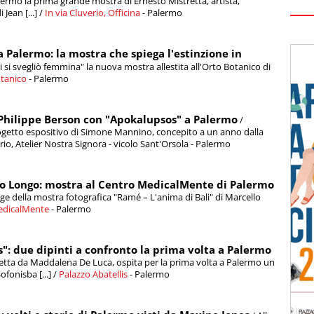
alermo la prima grande mostra di Ernesto Mistretta, artista,
Jean [...] /
In via Cluverio, Officina
- Palermo
 Palermo: la mostra che spiega l'estinzione in
dii si svegliò femmina" la nuova mostra allestita all'Orto Botanico di
tanico
- Palermo
 Philippe Berson con "Apokalupsos" a Palermo
/
rogetto espositivo di Simone Mannino, concepito a un anno dalla
orio, Atelier Nostra Signora - vicolo Sant'Orsola - Palermo
lo Longo: mostra al Centro MedicalMente di Palermo
ge della mostra fotografica "Ramé – L'anima di Bali" di Marcello
edicalMente
- Palermo
is": due dipinti a confronto la prima volta a Palermo
diretta da Maddalena De Luca, ospita per la prima volta a Palermo un
fonisba [...] /
Palazzo Abatellis
- Palermo