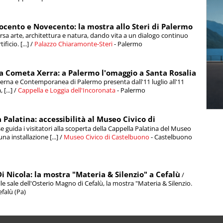
ocento e Novecento: la mostra allo Steri di Palermo
versa arte, architettura e natura, dando vita a un dialogo continuo
icio. [...] /
Palazzo Chiaramonte-Steri
- Palermo
ela Cometa Xerra: a Palermo l'omaggio a Santa Rosalia
erna e Contemporanea di Palermo presenta dall'11 luglio all'11
[...] /
Cappella e Loggia dell'Incoronata
- Palermo
 Palatina: accessibilità al Museo Civico di
e guida i visitatori alla scoperta della Cappella Palatina del Museo
a installazione [...] /
Museo Civico di Castelbuono
- Castelbuono
Di Nicola: la mostra "Materia & Silenzio" a Cefalù
/
lle sale dell'Osterio Magno di Cefalù, la mostra "Materia & Silenzio.
efalù (Pa)