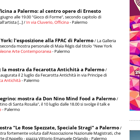
ficina a Palermo: al centro opere di Ernesto
giugno alle 19.00 "Gioco di Forme", secondo capitolo di
'artista [...] /
In via Cluverio, Officina
- Palermo
York: l'esposizione alla FPAC di Palermo
/ La Galleria
seconda mostra personale di Maïa Régis dal titolo "New York
aleone Arte Contemporanea
- Palermo
li: la mostra da Fecarotta Antichità a Palermo
/
naugurata il 2 luglio da Fecarotta Antichità in via Principe di
ta Antichità
- Palermo
llegrino: mostra da Don Nino Mind Food a Palermo
/
tino di Santa Rosalia", il 10 luglio dalle 18.00 si svolge il talk e
o
- Palermo
mostra "Le Rose Spezzate, Speciale Stragi" a Palermo
/
stra fortemente voluta dall'Associazione Nazionale Magistrati, che
 Corte d'Appello - piazza Vittorio Emanuele Orlando - Palermo