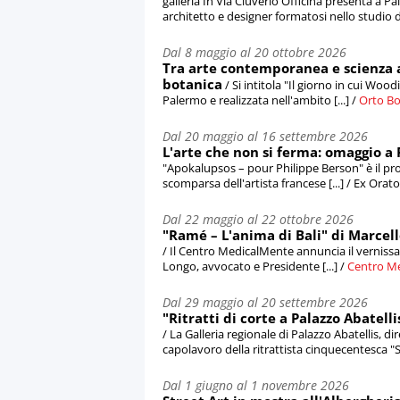
galleria In Via Cluverio Officina presenta a P
architetto e designer formatosi nello studio di 
Dal 8 maggio al 20 ottobre 2026
Tra arte contemporanea e scienza a
botanica
/ Si intitola "Il giorno in cui Woo
Palermo e realizzata nell'ambito [...] /
Orto Bo
Dal 20 maggio al 16 settembre 2026
L'arte che non si ferma: omaggio a
"Apokalupsos – pour Philippe Berson" è il p
scomparsa dell'artista francese [...] / Ex Orat
Dal 22 maggio al 22 ottobre 2026
"Ramé – L'anima di Bali" di Marcel
/ Il Centro MedicalMente annuncia il vernissa
Longo, avvocato e Presidente [...] /
Centro M
Dal 29 maggio al 20 settembre 2026
"Ritratti di corte a Palazzo Abatell
/ La Galleria regionale di Palazzo Abatellis, 
capolavoro della ritrattista cinquecentesca "So
Dal 1 giugno al 1 novembre 2026