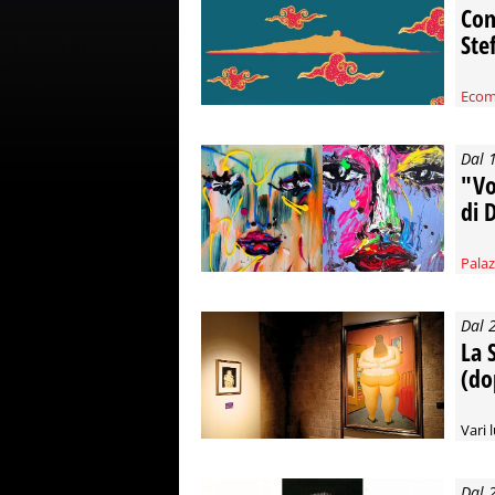
Com
Ste
Ecom
Dal 
"Vo
di 
Pala
Dal 
La S
(do
Vari l
Dal 