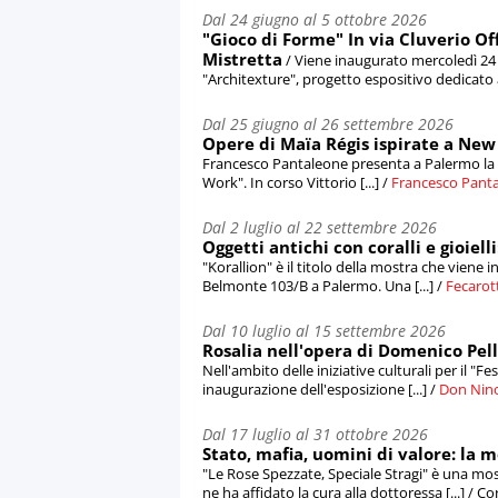
Dal 24 giugno al 5 ottobre 2026
"Gioco di Forme" In via Cluverio Of
Mistretta
/ Viene inaugurato mercoledì 24 
"Architexture", progetto espositivo dedicato all
Dal 25 giugno al 26 settembre 2026
Opere di Maïa Régis ispirate a New 
Francesco Pantaleone presenta a Palermo la 
Work". In corso Vittorio [...] /
Francesco Pant
Dal 2 luglio al 22 settembre 2026
Oggetti antichi con coralli e gioiel
"Korallion" è il titolo della mostra che viene i
Belmonte 103/B a Palermo. Una [...] /
Fecarot
Dal 10 luglio al 15 settembre 2026
Rosalia nell'opera di Domenico Pe
Nell'ambito delle iniziative culturali per il "Fes
inaugurazione dell'esposizione [...] /
Don Nin
Dal 17 luglio al 31 ottobre 2026
Stato, mafia, uomini di valore: la 
"Le Rose Spezzate, Speciale Stragi" è una mo
ne ha affidato la cura alla dottoressa [...] /