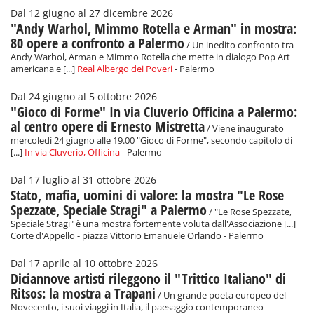
Dal 12 giugno al 27 dicembre 2026
"Andy Warhol, Mimmo Rotella e Arman" in mostra:
80 opere a confronto a Palermo
/ Un inedito confronto tra
Andy Warhol, Arman e Mimmo Rotella che mette in dialogo Pop Art
americana e [...]
Real Albergo dei Poveri
- Palermo
Dal 24 giugno al 5 ottobre 2026
"Gioco di Forme" In via Cluverio Officina a Palermo:
al centro opere di Ernesto Mistretta
/ Viene inaugurato
mercoledì 24 giugno alle 19.00 "Gioco di Forme", secondo capitolo di
[...]
In via Cluverio, Officina
- Palermo
Dal 17 luglio al 31 ottobre 2026
Stato, mafia, uomini di valore: la mostra "Le Rose
Spezzate, Speciale Stragi" a Palermo
/ "Le Rose Spezzate,
Speciale Stragi" è una mostra fortemente voluta dall'Associazione [...]
Corte d'Appello - piazza Vittorio Emanuele Orlando - Palermo
Dal 17 aprile al 10 ottobre 2026
Diciannove artisti rileggono il "Trittico Italiano" di
Ritsos: la mostra a Trapani
/ Un grande poeta europeo del
Novecento, i suoi viaggi in Italia, il paesaggio contemporaneo