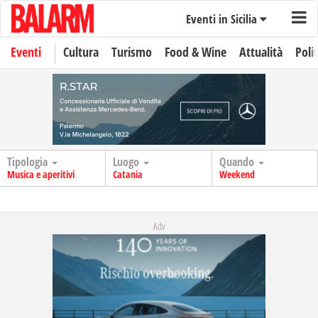
Eventi in Sicilia
Eventi
Cultura
Turismo
Food & Wine
Attualità
Polit
Tipologia
Luogo
Quando
Musica e aperitivi
Catania
Weekend
Adv