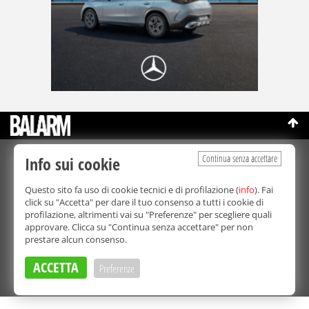
Continua senza accettare
Info sui cookie
©Copyright 2003-2026
Bmedia Srl
- P.IVA 07064240828
La riproduzione totale o parziale di tutti i contenuti, in qualunque
Questo sito fa uso di cookie tecnici e di profilazione (
info
). Fai
forma, su qualsiasi supporto è proibita.
click su "Accetta" per dare il tuo consenso a tutti i cookie di
Balarm.it è una testata giornalistica registrata. Autorizzazione del
profilazione, altrimenti vai su "Preferenze" per scegliere quali
Tribunale di Palermo n° 32 del 21/10/2003
approvare. Clicca su "Continua senza accettare" per non
Direttore responsabile:
Fabio Ricotta
prestare alcun consenso.
Privacy e Cookie Policy
ACCETTA
Preferenze