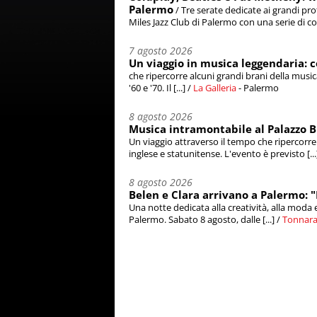
Palermo
/ Tre serate dedicate ai grandi pr
Miles Jazz Club di Palermo con una serie di con
7 agosto 2026
Un viaggio in musica leggendaria: 
che ripercorre alcuni grandi brani della music
'60 e '70. Il [...] /
La Galleria
- Palermo
8 agosto 2026
Musica intramontabile al Palazzo B
Un viaggio attraverso il tempo che ripercorre
inglese e statunitense. L'evento è previsto [...
8 agosto 2026
Belen e Clara arrivano a Palermo: "
Una notte dedicata alla creatività, alla moda e 
Palermo. Sabato 8 agosto, dalle [...] /
Tonnara