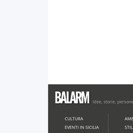
Idee, storie, person
CULTURA
AMB
EVENTI IN SICILIA
STI