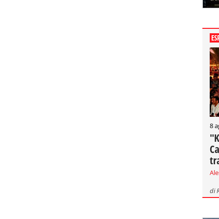
ES
8 a
"K
Ca
tr
Al
di