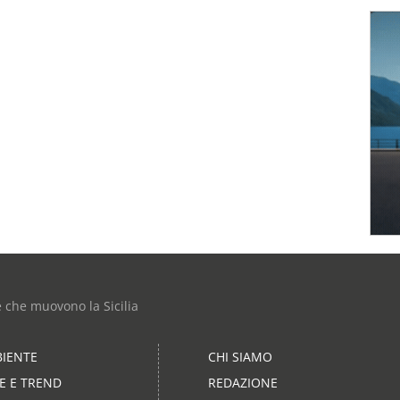
e che muovono la Sicilia
IENTE
CHI SIAMO
LE E TREND
REDAZIONE