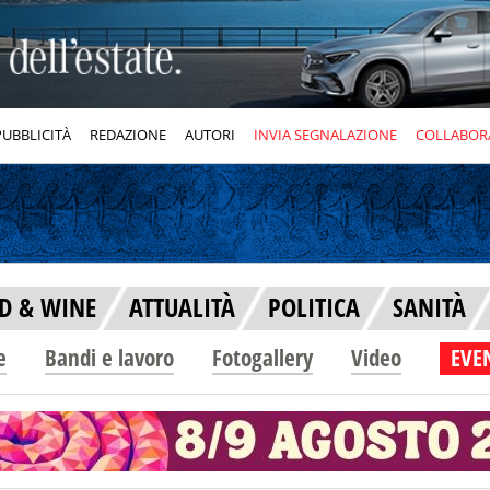
PUBBLICITÀ
REDAZIONE
AUTORI
INVIA SEGNALAZIONE
COLLABOR
D & WINE
ATTUALITÀ
POLITICA
SANITÀ
e
Bandi e lavoro
Fotogallery
Video
EVEN