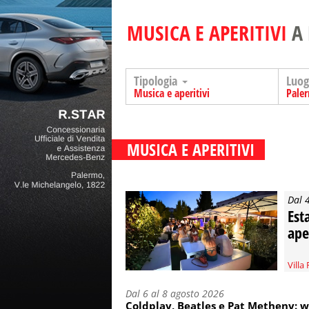
MUSICA E APERITIVI
A
Tipologia
Luo
Musica e aperitivi
Pale
MUSICA E APERITIVI
Dal 
Est
ape
Villa 
Dal 6 al 8 agosto 2026
Coldplay, Beatles e Pat Metheny: w