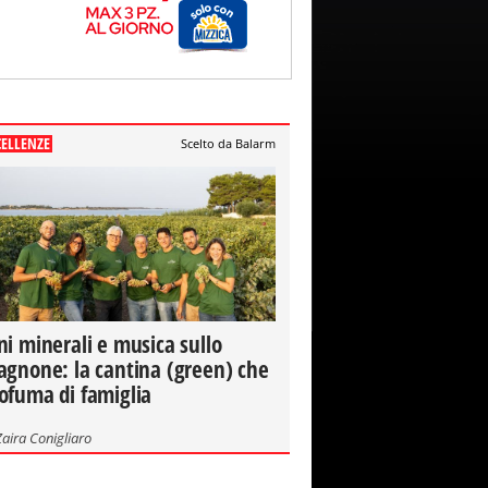
CELLENZE
Scelto da Balarm
ni minerali e musica sullo
agnone: la cantina (green) che
ofuma di famiglia
Zaira Conigliaro