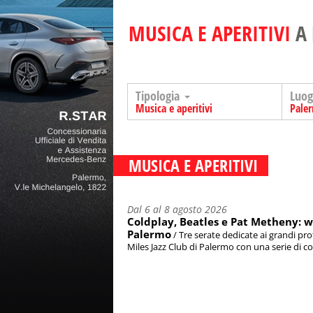
MUSICA E APERITIVI
A
Tipologia
Luo
Musica e aperitivi
Pale
MUSICA E APERITIVI
Dal 6 al 8 agosto 2026
Coldplay, Beatles e Pat Metheny: w
Palermo
/ Tre serate dedicate ai grandi pr
Miles Jazz Club di Palermo con una serie di con