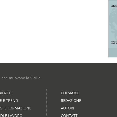
e che muovono la Sicilia
IENTE
CHI SIAMO
LE E TREND
REDAZIONE
SI E FORMAZIONE
AUTORI
DI E LAVORO
CONTATTI