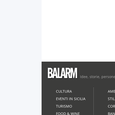
Idee, storie, person
CULTURA
AMB
EVENTI IN SICILIA
STI
TURISMO
COR
FOOD & WINE
BAN