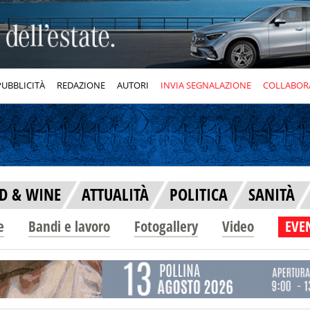
PUBBLICITÀ
REDAZIONE
AUTORI
INVIA SEGNALAZIONE
COLLABOR
D & WINE
ATTUALITÀ
POLITICA
SANITÀ
e
Bandi e lavoro
Fotogallery
Video
EVEN