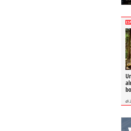
ES
Un
al
bo
di