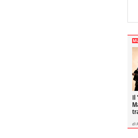
MU
Il
Ma
tr
di