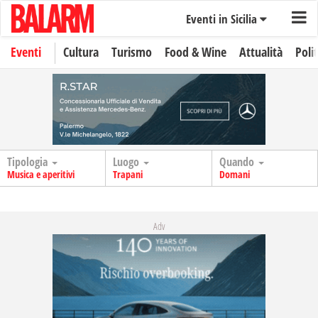
Eventi in Sicilia
Eventi
Cultura
Turismo
Food & Wine
Attualità
Polit
Tipologia
Luogo
Quando
Musica e aperitivi
Trapani
Domani
Adv