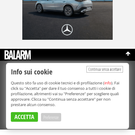
Continua senza accettare
Info sui cookie
©Copyright 2003-2026
Bmedia Srl
- P.IVA 07064240828
La riproduzione totale o parziale di tutti i contenuti, in qualunque
Questo sito fa uso di cookie tecnici e di profilazione (
info
). Fai
forma, su qualsiasi supporto è proibita.
click su "Accetta" per dare il tuo consenso a tutti i cookie di
Balarm.it è una testata giornalistica registrata. Autorizzazione del
profilazione, altrimenti vai su "Preferenze" per scegliere quali
Tribunale di Palermo n° 32 del 21/10/2003
approvare. Clicca su "Continua senza accettare" per non
Direttore responsabile:
Fabio Ricotta
prestare alcun consenso.
Privacy e Cookie Policy
ACCETTA
Preferenze