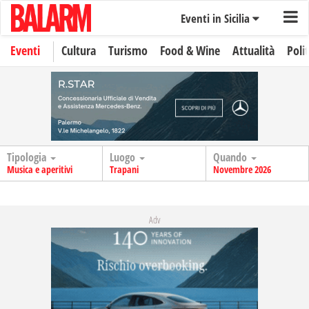
Eventi in Sicilia
Eventi
Cultura
Turismo
Food & Wine
Attualità
Polit
Tipologia
Luogo
Quando
Musica e aperitivi
Trapani
Novembre 2026
Adv