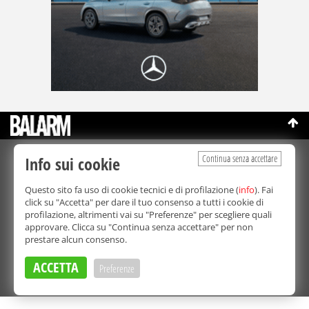
Continua senza accettare
Info sui cookie
©Copyright 2003-2026
Bmedia Srl
- P.IVA 07064240828
La riproduzione totale o parziale di tutti i contenuti, in qualunque
Questo sito fa uso di cookie tecnici e di profilazione (
info
). Fai
forma, su qualsiasi supporto è proibita.
click su "Accetta" per dare il tuo consenso a tutti i cookie di
Balarm.it è una testata giornalistica registrata. Autorizzazione del
profilazione, altrimenti vai su "Preferenze" per scegliere quali
Tribunale di Palermo n° 32 del 21/10/2003
approvare. Clicca su "Continua senza accettare" per non
Direttore responsabile:
Fabio Ricotta
prestare alcun consenso.
Privacy e Cookie Policy
ACCETTA
Preferenze