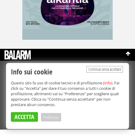
Continua senza accettare
Info sui cookie
©Copyright 2003-2026
Bmedia Srl
- P.IVA 07064240828
La riproduzione totale o parziale di tutti i contenuti, in qualunque
Questo sito fa uso di cookie tecnici e di profilazione (
info
). Fai
forma, su qualsiasi supporto è proibita.
click su "Accetta" per dare il tuo consenso a tutti i cookie di
Balarm.it è una testata giornalistica registrata. Autorizzazione del
profilazione, altrimenti vai su "Preferenze" per scegliere quali
Tribunale di Palermo n° 32 del 21/10/2003
approvare. Clicca su "Continua senza accettare" per non
Direttore responsabile:
Fabio Ricotta
prestare alcun consenso.
Privacy e Cookie Policy
ACCETTA
Preferenze