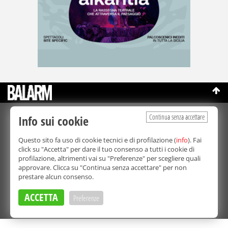
Continua senza accettare
Info sui cookie
©Copyright 2003-2026
Bmedia Srl
- P.IVA 07064240828
La riproduzione totale o parziale di tutti i contenuti, in qualunque
Questo sito fa uso di cookie tecnici e di profilazione (
info
). Fai
forma, su qualsiasi supporto è proibita.
click su "Accetta" per dare il tuo consenso a tutti i cookie di
Balarm.it è una testata giornalistica registrata. Autorizzazione del
profilazione, altrimenti vai su "Preferenze" per scegliere quali
Tribunale di Palermo n° 32 del 21/10/2003
approvare. Clicca su "Continua senza accettare" per non
Direttore responsabile:
Fabio Ricotta
prestare alcun consenso.
Privacy e Cookie Policy
ACCETTA
Preferenze