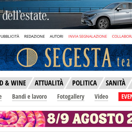
PUBBLICITÀ
REDAZIONE
AUTORI
INVIA SEGNALAZIONE
COLLABOR
D & WINE
ATTUALITÀ
POLITICA
SANITÀ
e
Bandi e lavoro
Fotogallery
Video
EVEN