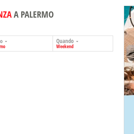
NZA
A PALERMO
Quando
go
rmo
Weekend