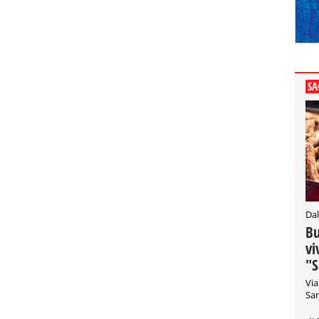
SA
Dal
Bu
vi
"S
Via
San