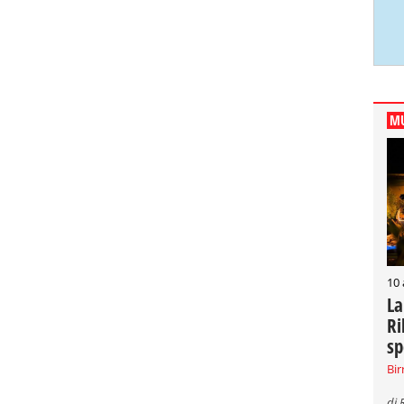
MU
10
La
Ri
sp
Bir
di