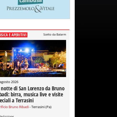
SICA E APERITIVI
Scelto da Balarm
 agosto 2026
 notte di San Lorenzo da Bruno
badi: birra, musica live e visite
eciali a Terrasini
rificio Bruno Ribadi
- Terrasini (Pa)
Redazione