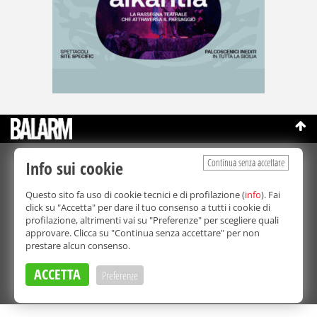
Continua senza accettare
Info sui cookie
©Copyright 2003-2026
Bmedia Srl
- P.IVA 07064240828
La riproduzione totale o parziale di tutti i contenuti, in qualunque
Questo sito fa uso di cookie tecnici e di profilazione (
info
). Fai
forma, su qualsiasi supporto è proibita.
click su "Accetta" per dare il tuo consenso a tutti i cookie di
Balarm.it è una testata giornalistica registrata. Autorizzazione del
profilazione, altrimenti vai su "Preferenze" per scegliere quali
Tribunale di Palermo n° 32 del 21/10/2003
approvare. Clicca su "Continua senza accettare" per non
Direttore responsabile:
Fabio Ricotta
prestare alcun consenso.
Privacy e Cookie Policy
ACCETTA
Preferenze