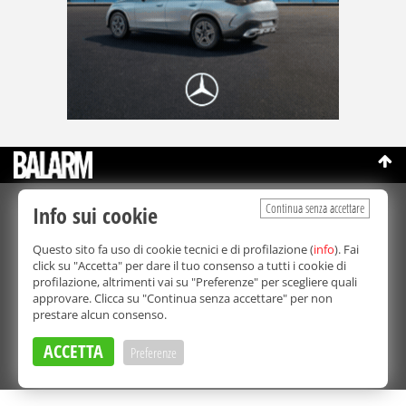
Continua senza accettare
Info sui cookie
©Copyright 2003-2026
Bmedia Srl
- P.IVA 07064240828
La riproduzione totale o parziale di tutti i contenuti, in qualunque
Questo sito fa uso di cookie tecnici e di profilazione (
info
). Fai
forma, su qualsiasi supporto è proibita.
click su "Accetta" per dare il tuo consenso a tutti i cookie di
Balarm.it è una testata giornalistica registrata. Autorizzazione del
profilazione, altrimenti vai su "Preferenze" per scegliere quali
Tribunale di Palermo n° 32 del 21/10/2003
approvare. Clicca su "Continua senza accettare" per non
Direttore responsabile:
Fabio Ricotta
prestare alcun consenso.
Privacy e Cookie Policy
ACCETTA
Preferenze