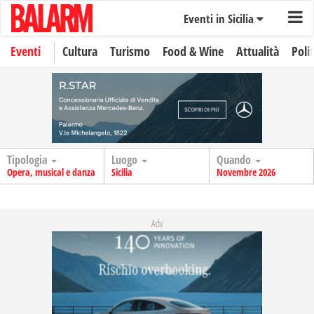
Eventi in Sicilia
Eventi
Cultura
Turismo
Food & Wine
Attualità
Polit
Tipologia
Luogo
Quando
Opera, musical e danza
Sicilia
Novembre 2026
Adv