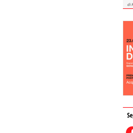
di
Se