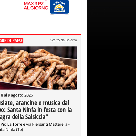
GRE DI PAESE
Scelto da Balarm
 8 al 9 agosto 2026
siate, arancine e musica dal
vo: Santa Ninfa in festa con la
agra della Salsiccia"
 Pio La Torre e via Piersanti Mattarella -
ta Ninfa (Tp)