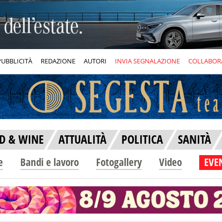
PUBBLICITÀ
REDAZIONE
AUTORI
INVIA SEGNALAZIONE
COLLABOR
D & WINE
ATTUALITÀ
POLITICA
SANITÀ
e
Bandi e lavoro
Fotogallery
Video
EVEN