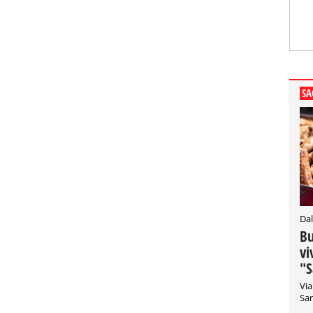
SA
Dal
Bu
vi
"S
Via
San