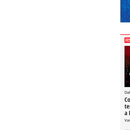
FE
Dal
Co
te
a 
Var