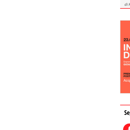
di
Se