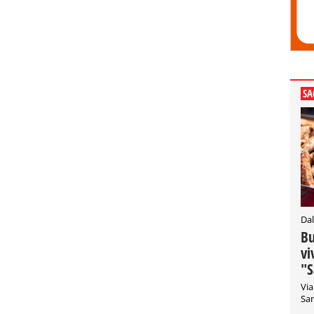
SA
Dal
Bu
vi
"S
Via
San