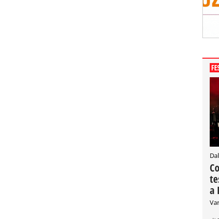
FE
Dal
Co
te
a 
Var