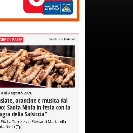
GRE DI PAESE
Scelto da Balarm
 8 al 9 agosto 2026
siate, arancine e musica dal
vo: Santa Ninfa in festa con la
agra della Salsiccia"
 Pio La Torre e via Piersanti Mattarella -
ta Ninfa (Tp)