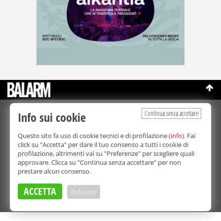
Continua senza accettare
Info sui cookie
©Copyright 2003-2026
Bmedia Srl
- P.IVA 07064240828
La riproduzione totale o parziale di tutti i contenuti, in qualunque
Questo sito fa uso di cookie tecnici e di profilazione (
info
). Fai
forma, su qualsiasi supporto è proibita.
click su "Accetta" per dare il tuo consenso a tutti i cookie di
Balarm.it è una testata giornalistica registrata. Autorizzazione del
profilazione, altrimenti vai su "Preferenze" per scegliere quali
Tribunale di Palermo n° 32 del 21/10/2003
approvare. Clicca su "Continua senza accettare" per non
Direttore responsabile:
Fabio Ricotta
prestare alcun consenso.
Privacy e Cookie Policy
ACCETTA
Preferenze