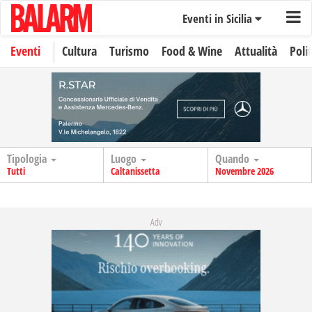
Eventi in Sicilia
Eventi
Cultura
Turismo
Food & Wine
Attualità
Polit
Tipologia
Luogo
Quando
Tutti
Caltanissetta
Novembre 2026
Adv