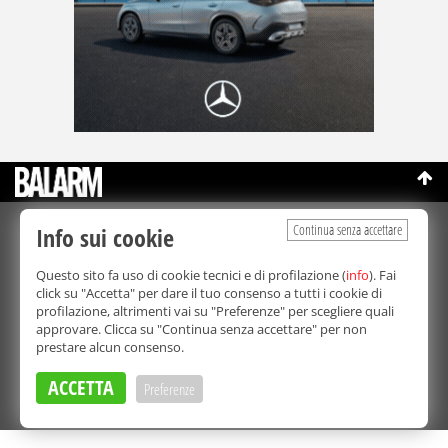
Continua senza accettare
Info sui cookie
©Copyright 2003-2026
Bmedia Srl
- P.IVA 07064240828
La riproduzione totale o parziale di tutti i contenuti, in qualunque
Questo sito fa uso di cookie tecnici e di profilazione (
info
). Fai
forma, su qualsiasi supporto è proibita.
click su "Accetta" per dare il tuo consenso a tutti i cookie di
Balarm.it è una testata giornalistica registrata. Autorizzazione del
profilazione, altrimenti vai su "Preferenze" per scegliere quali
Tribunale di Palermo n° 32 del 21/10/2003
approvare. Clicca su "Continua senza accettare" per non
Direttore responsabile:
Fabio Ricotta
prestare alcun consenso.
Privacy e Cookie Policy
ACCETTA
Preferenze