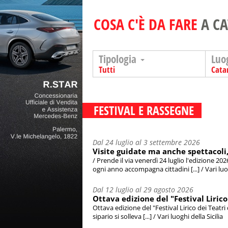
COSA C'È DA FARE
A C
Tipologia
Luo
Tutti
Cata
FESTIVAL E RASSEGNE
Dal 24 luglio al 3 settembre 2026
Visite guidate ma anche spettacoli, i
/ Prende il via venerdì 24 luglio l'edizione 202
ogni anno accompagna cittadini [...] / Vari luog
Dal 12 luglio al 29 agosto 2026
Ottava edizione del "Festival Lirico
Ottava edizione del "Festival Lirico dei Teatri
sipario si solleva [...] / Vari luoghi della Sicilia