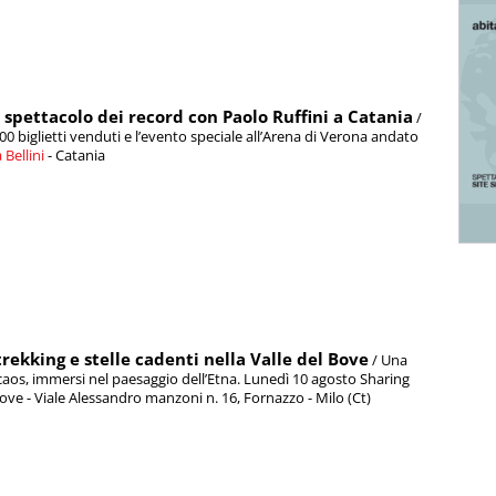
o spettacolo dei record con Paolo Ruffini a Catania
/
00 biglietti venduti e l’evento speciale all’Arena di Verona andato
a Bellini
- Catania
trekking e stelle cadenti nella Valle del Bove
/ Una
 caos, immersi nel paesaggio dell’Etna. Lunedì 10 agosto Sharing
l Bove - Viale Alessandro manzoni n. 16, Fornazzo - Milo (Ct)