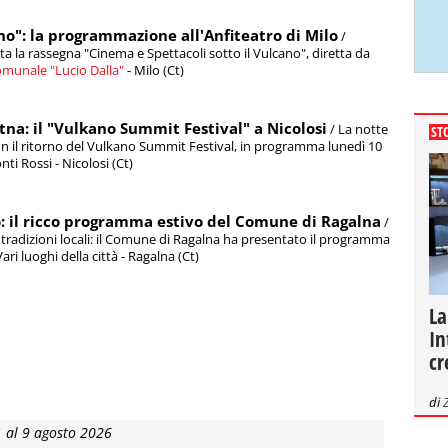
no": la programmazione all'Anfiteatro di Milo
/
ita la rassegna "Cinema e Spettacoli sotto il Vulcano", diretta da
omunale "Lucio Dalla"
- Milo (Ct)
’Etna: il "Vulkano Summit Festival" a Nicolosi
/ La notte
ST
con il ritorno del Vulkano Summit Festival, in programma lunedì 10
nti Rossi - Nicolosi (Ct)
io: il ricco programma estivo del Comune di Ragalna
/
e tradizioni locali: il Comune di Ragalna ha presentato il programma
ari luoghi della città - Ragalna (Ct)
La
In
cr
di
1 al 9 agosto 2026