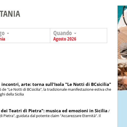
ATANIA
go
Quando
nia
Agosto 2026
ncontri, arte: torna sull'Isola "Le Notti di BCsicilia"
6 de "Le Notti di BCsicilia", la tradizionale manifestazione estiva che
hi della Sicilia
 dei Teatri di Pietra": musica ed emozioni in Sicilia
/
 di Pietra", guidata dal potente claim "Accarezzare Eternità". Il