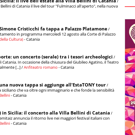
cilia: il live dell'estate alla Villa Bellini di Catania
/
 Bellini di Catania il live del tour "Fulminacci all'aperto", nella nuova
di Simone Cristicchi fa tappa a Palazzo Platamone
/
untamento in programma mercoledì 12 agosto alla Corte di Palazzo
ella Cultura)
- Catania
porte: un concerto (serale) tra i tesori archeologici
/
 Catania. In occasione della chiusura del Giubileo Agatino, il Teatro
lmente [...] /
Anfiteatro romano
- Catania
 una nuova tappa si aggiunge all'EstaTONY tour
/
 siciliano che va oltre ogni immaginario e che fonde la sensibilità
Bellini
- Catania
 Sicilia: il concerto alla Villa Bellini di Catania
/
taiz annuncia il ritorno live nei maggiori festival italiani con
Bellini
- Catania