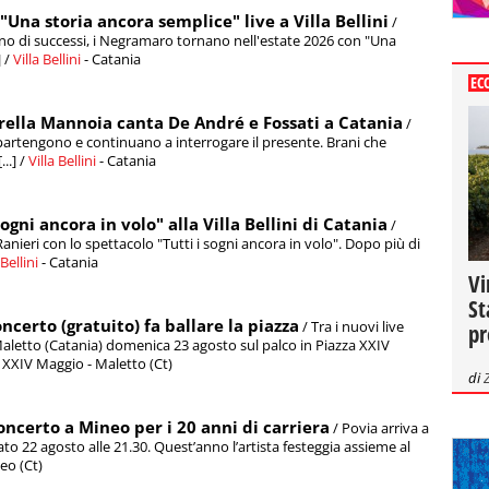
Una storia ancora semplice" live a Villa Bellini
/
nno di successi, i Negramaro tornano nell'estate 2026 con "Una
] /
Villa Bellini
- Catania
EC
orella Mannoia canta De André e Fossati a Catania
/
artengono e continuano a interrogare il presente. Brani che
..] /
Villa Bellini
- Catania
sogni ancora in volo" alla Villa Bellini di Catania
/
anieri con lo spettacolo "Tutti i sogni ancora in volo". Dopo più di
 Bellini
- Catania
Vi
St
concerto (gratuito) fa ballare la piazza
/ Tra i nuovi live
pr
 Maletto (Catania) domenica 23 agosto sul palco in Piazza XXIV
a XXIV Maggio - Maletto (Ct)
di
concerto a Mineo per i 20 anni di carriera
/ Povia arriva a
to 22 agosto alle 21.30. Quest’anno l’artista festeggia assieme al
neo (Ct)