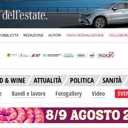
PUBBLICITÀ
REDAZIONE
AUTORI
INVIA SEGNALAZIONE
COLLABOR
D & WINE
ATTUALITÀ
POLITICA
SANITÀ
e
Bandi e lavoro
Fotogallery
Video
EVEN