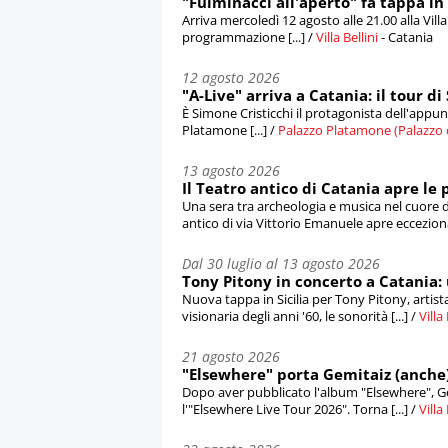
"Fulminacci all'aperto" fa tappa in Si
Arriva mercoledì 12 agosto alle 21.00 alla Villa
programmazione [...] /
Villa Bellini
- Catania
12 agosto 2026
"A-Live" arriva a Catania: il tour 
È Simone Cristicchi il protagonista dell'app
Platamone [...] /
Palazzo Platamone (Palazzo d
13 agosto 2026
Il Teatro antico di Catania apre le 
Una sera tra archeologia e musica nel cuore di
antico di via Vittorio Emanuele apre ecceziona
Dal 30 luglio al 13 agosto 2026
Tony Pitony in concerto a Catania:
Nuova tappa in Sicilia per Tony Pitony, artista
visionaria degli anni '60, le sonorità [...] /
Villa 
21 agosto 2026
"Elsewhere" porta Gemitaiz (anche) in
Dopo aver pubblicato l'album "Elsewhere", Gemi
l'"Elsewhere Live Tour 2026". Torna [...] /
Villa 