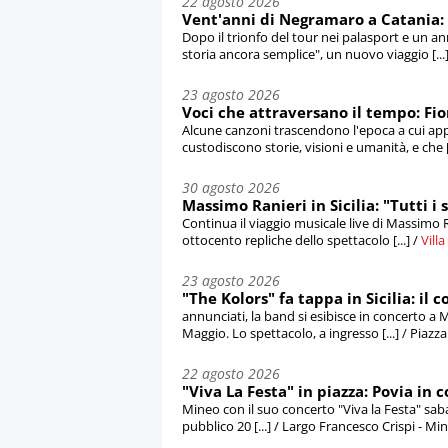
22 agosto 2026
Vent'anni di Negramaro a Catania: "
Dopo il trionfo del tour nei palasport e un a
storia ancora semplice", un nuovo viaggio [...
23 agosto 2026
Voci che attraversano il tempo: Fi
Alcune canzoni trascendono l'epoca a cui app
custodiscono storie, visioni e umanità, e che [.
30 agosto 2026
Massimo Ranieri in Sicilia: "Tutti i 
Continua il viaggio musicale live di Massimo R
ottocento repliche dello spettacolo [...] /
Villa
23 agosto 2026
"The Kolors" fa tappa in Sicilia: il 
annunciati, la band si esibisce in concerto a
Maggio. Lo spettacolo, a ingresso [...] / Piazz
22 agosto 2026
"Viva La Festa" in piazza: Povia in 
Mineo con il suo concerto "Viva la Festa" saba
pubblico 20 [...] / Largo Francesco Crispi - Mi