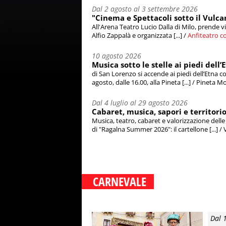
Dal 2 agosto al 3 settembre 2026
"Cinema e Spettacoli sotto il Vulca
All'Arena Teatro Lucio Dalla di Milo, prende v
Alfio Zappalà e organizzata [...] /
Anfiteatro c
10 agosto 2026
Musica sotto le stelle ai piedi dell
di San Lorenzo si accende ai piedi dell’Etna 
agosto, dalle 16.00, alla Pineta [...] / Pineta Mo
Dal 4 luglio al 29 agosto 2026
Cabaret, musica, sapori e territor
Musica, teatro, cabaret e valorizzazione dell
di "Ragalna Summer 2026": il cartellone [...] / V
CARNEVALE
Dal 