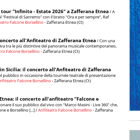
l tour "Infinito - Estate 2026" a Zafferana Etnea
/ A
al "Festival di Sanremo" con il brano "Ora e per sempre", Raf
eatro Falcone Borsellino
- Zafferana Etnea (Ct)
 concerto all'Anfiteatro di Zafferana Etnea
/ Con una
rativa tra le più distintive del panorama musicale contemporaneo,
tro Falcone Borsellino
- Zafferana Etnea (Ct)
in Sicilia: il concerto all'Anfiteatro di Zafferana
el pubblico in occasione della tournée teatrale di presentazione
nfiteatro Falcone Borsellino
- Zafferana Etnea (Ct)
tnea: il concerto all'anfiteatro "Falcone e
nare il suo pubblico dal vivo con "Marco Masini - Live 360" che,
ne e Borsellino [...] /
Anfiteatro Falcone Borsellino
- Zafferana