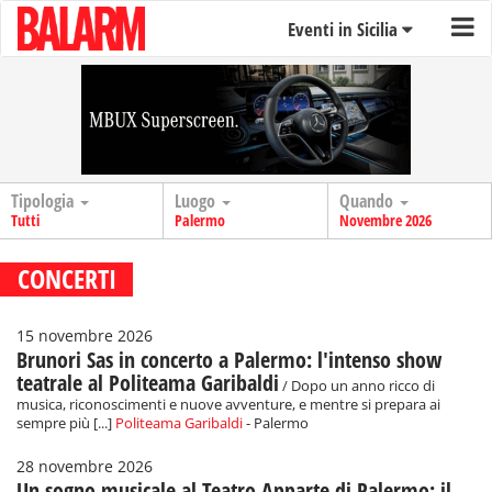
Eventi in Sicilia
Tipologia
Luogo
Quando
Tutti
Palermo
Novembre 2026
CONCERTI
15 novembre 2026
Brunori Sas in concerto a Palermo: l'intenso show
teatrale al Politeama Garibaldi
/ Dopo un anno ricco di
musica, riconoscimenti e nuove avventure, e mentre si prepara ai
sempre più [...]
Politeama Garibaldi
- Palermo
28 novembre 2026
Un sogno musicale al Teatro Apparte di Palermo: il