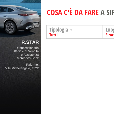
COSA C'È DA FARE
A S
Tipologia
Luo
Tutti
Sira