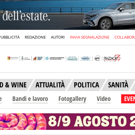
PUBBLICITÀ
REDAZIONE
AUTORI
INVIA SEGNALAZIONE
COLLABOR
D & WINE
ATTUALITÀ
POLITICA
SANITÀ
e
Bandi e lavoro
Fotogallery
Video
EVEN