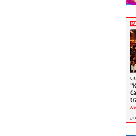
ES
8 a
"K
Ca
tr
Al
di