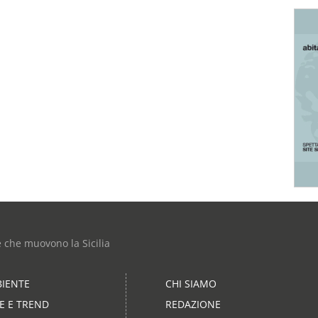
e che muovono la Sicilia
IENTE
CHI SIAMO
LE E TREND
REDAZIONE