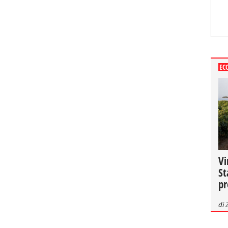
EC
Vi
St
pr
di