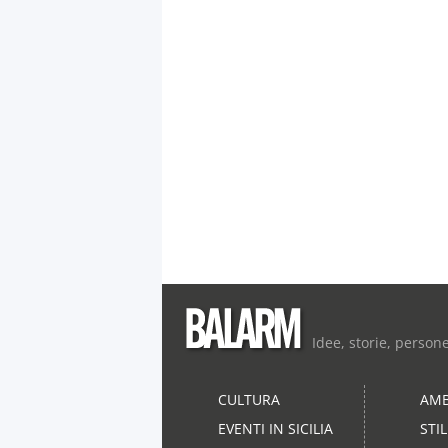
Idee, storie, person
CULTURA
AMB
EVENTI IN SICILIA
STI