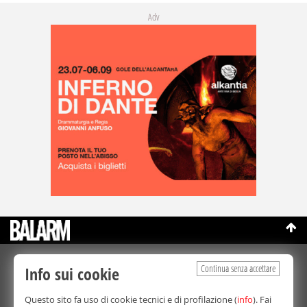
Adv
©Copyright 2003-2026
Continua senza accettare
Info sui cookie
Bmedia Srl
- P.IVA 07064240828
La riproduzione totale o parziale di tutti i contenuti, in qualunque
Questo sito fa uso di cookie tecnici e di profilazione (
forma, su qualsiasi supporto è proibita.
info
). Fai